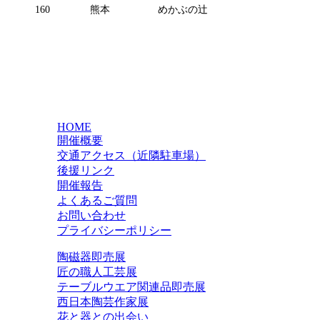
160
熊本
めかぶの辻
HOME
開催概要
交通アクセス（近隣駐車場）
後援リンク
開催報告
よくあるご質問
お問い合わせ
プライバシーポリシー
陶磁器即売展
匠の職人工芸展
テーブルウエア関連品即売展
西日本陶芸作家展
花と器との出会い