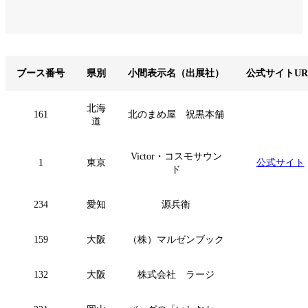
ブース番号
県別
小間表示名（出展社）
公式サイトUR
北海
161
北のまめ屋 祝黒本舗
道
Victor・コスモサウン
1
東京
公式サイト
ド
234
愛知
源兵衛
159
大阪
（株）マルゼンブック
132
大阪
株式会社 ラージ