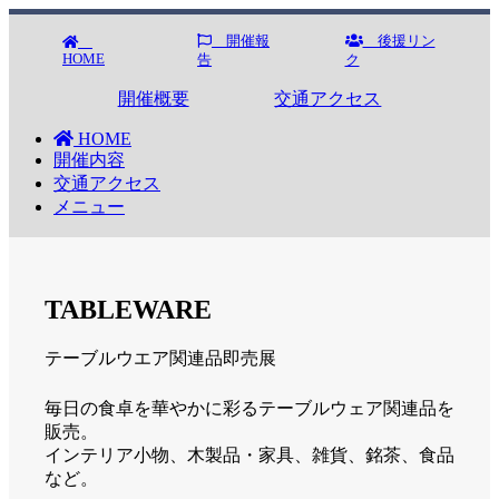
開催報
後援リン
HOME
告
ク
開催概要
交通アクセス
HOME
開催内容
交通アクセス
メニュー
TABLEWARE
テーブルウエア関連品即売展
毎日の食卓を華やかに彩るテーブルウェア関連品を
販売。
インテリア小物、木製品・家具、雑貨、銘茶、食品
など。